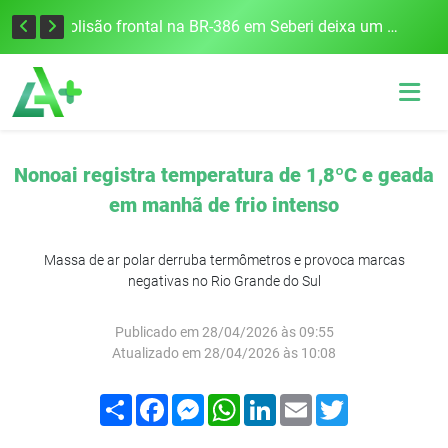
União Frederiquense vence o Gramadense fora de casa e assume a terceira posição na Divisão de Acesso
Colisão frontal na BR-386 em Seberi deixa um morto e quatro feridos
Nonoai registra temperatura de 1,8ºC e geada
em manhã de frio intenso
Massa de ar polar derruba termômetros e provoca marcas
negativas no Rio Grande do Sul
Publicado em 28/04/2026 às 09:55
Atualizado em 28/04/2026 às 10:08
Compartilhar
Facebook
Messenger
WhatsApp
LinkedIn
Email
Twitter