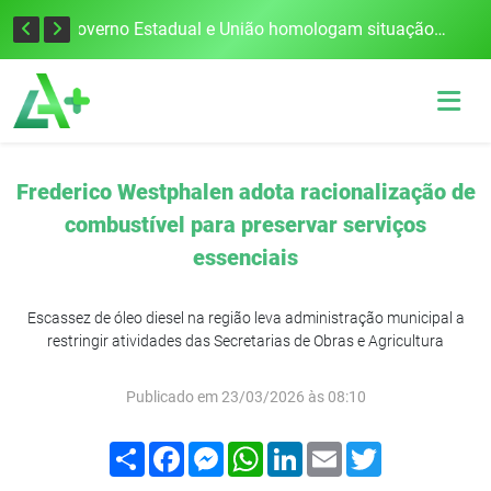
Defesa Civil alerta para risco de tornado e tempestades severas no RS entre esta quinta e sexta-feira
Governo Estadual e União homologam situação de emergência em Frederico Westphalen após vendaval
Frederico Westphalen adota racionalização de
combustível para preservar serviços
essenciais
Escassez de óleo diesel na região leva administração municipal a
restringir atividades das Secretarias de Obras e Agricultura
Publicado em 23/03/2026 às 08:10
Compartilhar
Facebook
Messenger
WhatsApp
LinkedIn
Email
Twitter