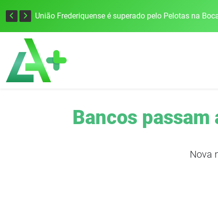
Governo Estadual e União homologam situação de emergência em Frederico Westphalen após vendaval
União Frederiquense é superado pelo Pelotas na Boc
Bancos passam a 
Nova m