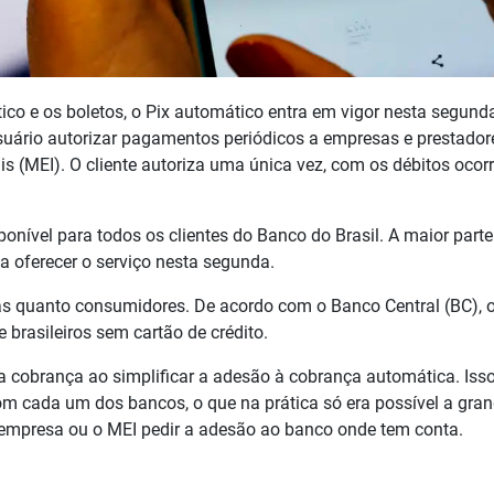
co e os boletos, o Pix automático entra em vigor nesta segunda-
usuário autorizar pagamentos periódicos a empresas e prestador
s (MEI). O cliente autoriza uma única vez, com os débitos ocor
ponível para todos os clientes do Banco do Brasil. A maior part
 a oferecer o serviço nesta segunda.
as quanto consumidores. De acordo com o Banco Central (BC), 
 brasileiros sem cartão de crédito.
 a cobrança ao simplificar a adesão à cobrança automática. Iss
om cada um dos bancos, o que na prática só era possível a gra
empresa ou o MEI pedir a adesão ao banco onde tem conta.