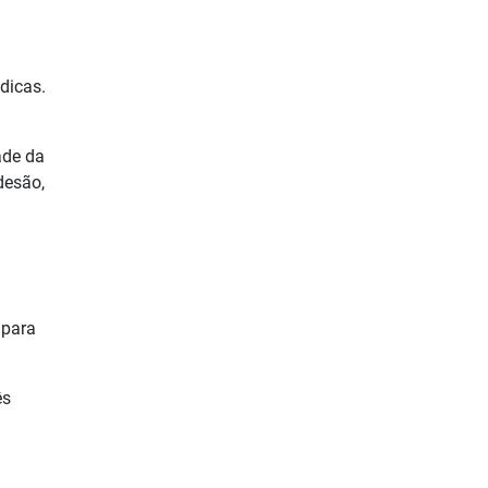
dicas.
ade da
desão,
 para
ês