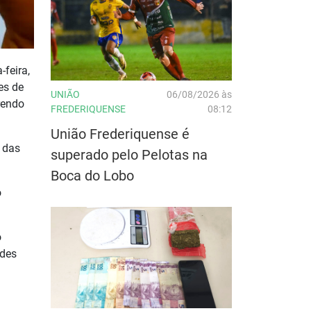
feira,
es de
UNIÃO
06/08/2026 às
rendo
FREDERIQUENSE
08:12
União Frederiquense é
e das
superado pelo Pelotas na
Boca do Lobo
o
o
ndes