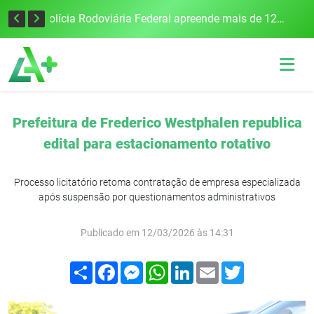
Tecnologia inovadora desenvolvida na UFSM/FW utiliza drones e IA para monitorar a qualidade da água
Polícia Rodoviária Federal apreende mais de 120 quilos de maconha na BR-386, em Frederico Westphalen
Prefeitura de Frederico Westphalen republica
edital para estacionamento rotativo
Processo licitatório retoma contratação de empresa especializada
após suspensão por questionamentos administrativos
Publicado em 12/03/2026 às 14:31
Compartilhar
Facebook
Messenger
WhatsApp
LinkedIn
Email
Twitter