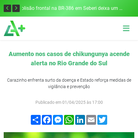
União Frederiquense vence o Gramadense fora de casa e assume a terceira posição na Divisão de Acesso
Colisão frontal na BR-386 em Seberi deixa um morto e quatro feridos
Aumento nos casos de chikungunya acende
alerta no Rio Grande do Sul
Carazinho enfrenta surto da doença e Estado reforça medidas de
vigilância e prevenção
Publicado em 01/04/2025 às 17:00
Compartilhar
Facebook
Messenger
WhatsApp
LinkedIn
Email
Twitter