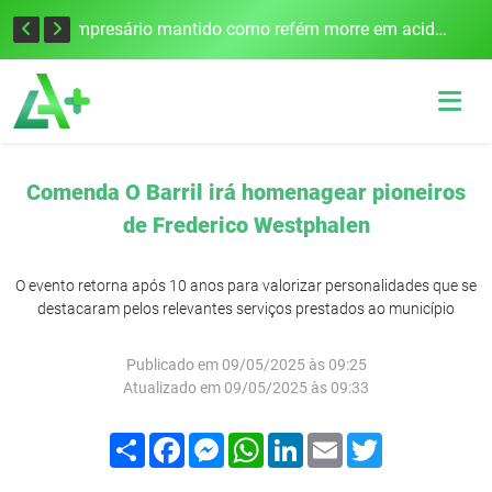
Edital para construção de ponte entre Itapiranga e Barra do Guarita deve ser lançado no segundo semestre
Empresário mantido como refém morre em acidente após assalto em Cerro Largo
Comenda O Barril irá homenagear pioneiros
de Frederico Westphalen
O evento retorna após 10 anos para valorizar personalidades que se
destacaram pelos relevantes serviços prestados ao município
Publicado em 09/05/2025 às 09:25
Atualizado em 09/05/2025 às 09:33
Compartilhar
Facebook
Messenger
WhatsApp
LinkedIn
Email
Twitter