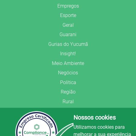
Empregos
Esporte
Geral
Guarani
Gurias do Yucumã
Insight!
Meio Ambiente
Negócios
Política
Região
Rural
Saúde
Nossos cookies
Segurança Pública
Utilizamos cookies para
União Frederiquense
melhorar a sua experiência