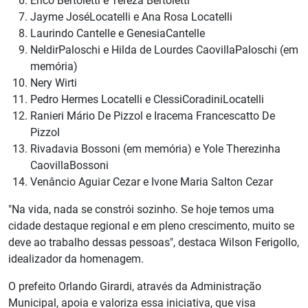
Erico Bertoletti e Tereza Bertoletti
Jayme JoséLocatelli e Ana Rosa Locatelli
Laurindo Cantelle e GenesiaCantelle
NeldirPaloschi e Hilda de Lourdes CaovillaPaloschi (em
memória)
Nery Wirti
Pedro Hermes Locatelli e ClessiCoradiniLocatelli
Ranieri Mário De Pizzol e Iracema Francescatto De
Pizzol
Rivadavia Bossoni (em memória) e Yole Therezinha
CaovillaBossoni
Venâncio Aguiar Cezar e Ivone Maria Salton Cezar
"Na vida, nada se constrói sozinho. Se hoje temos uma
cidade destaque regional e em pleno crescimento, muito se
deve ao trabalho dessas pessoas", destaca Wilson Ferigollo,
idealizador da homenagem.
O prefeito Orlando Girardi, através da Administração
Municipal, apoia e valoriza essa iniciativa, que visa