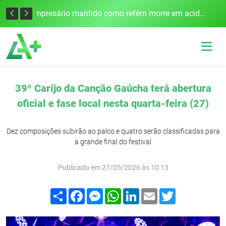
Edital para construção de ponte entre Itapiranga e Barra do Guarita deve ser lançado no segundo semestre
Empresário mantido como refém morre em acidente após assalto em Cerro Largo
39º Carijo da Canção Gaúcha terá abertura
oficial e fase local nesta quarta-feira (27)
Dez composições subirão ao palco e quatro serão classificadas para
a grande final do festival
Publicado em 27/05/2026 às 10:13
Compartilhar
Facebook
Messenger
WhatsApp
LinkedIn
Email
Twitter