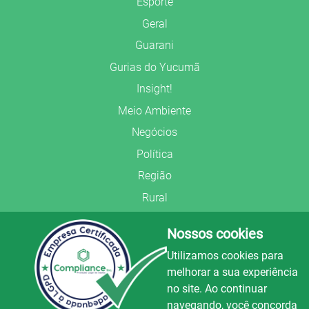
Esporte
Geral
Guarani
Gurias do Yucumã
Insight!
Meio Ambiente
Negócios
Política
Região
Rural
Saúde
Nossos cookies
Segurança Pública
Utilizamos cookies para
União Frederiquense
melhorar a sua experiência
no site. Ao continuar
navegando, você concorda