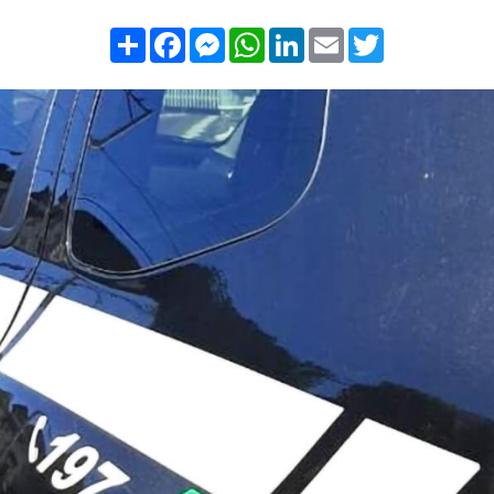
Compartilhar
Facebook
Messenger
WhatsApp
LinkedIn
Email
Twitter