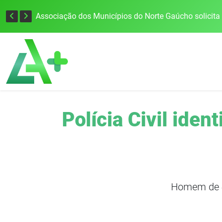
Defesa Civil alerta para risco de tornado e tempestades severas no RS entre esta quinta e sexta-feira
Polícia Civil iden
Homem de 4