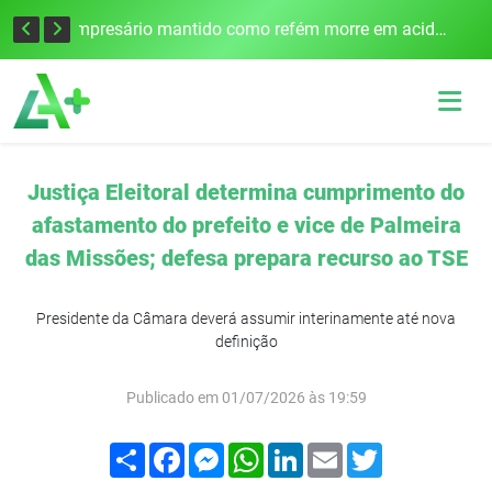
Edital para construção de ponte entre Itapiranga e Barra do Guarita deve ser lançado no segundo semestre
Empresário mantido como refém morre em acidente após assalto em Cerro Largo
Justiça Eleitoral determina cumprimento do
afastamento do prefeito e vice de Palmeira
das Missões; defesa prepara recurso ao TSE
Presidente da Câmara deverá assumir interinamente até nova
definição
Publicado em 01/07/2026 às 19:59
Compartilhar
Facebook
Messenger
WhatsApp
LinkedIn
Email
Twitter