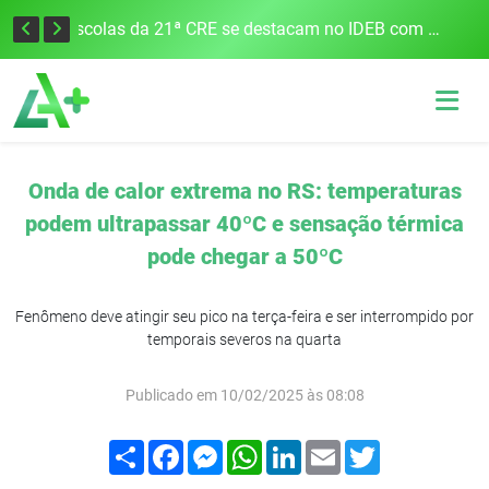
Cobrança do estacionamento rotativo começará em 10 dias em Frederico Westphalen
Escolas da 21ª CRE se destacam no IDEB com altos índices e avanços
Onda de calor extrema no RS: temperaturas
podem ultrapassar 40ºC e sensação térmica
pode chegar a 50ºC
Fenômeno deve atingir seu pico na terça-feira e ser interrompido por
temporais severos na quarta
Publicado em 10/02/2025 às 08:08
Compartilhar
Facebook
Messenger
WhatsApp
LinkedIn
Email
Twitter