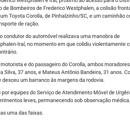
derico Westphalen e Iraí, próximo ao acesso para o Distr
 de Bombeiros de Frederico Westphalen, a colisão front
u um Toyota Corolla, de Pinhalzinho/SC, e um caminhão 
nsporte de ração.
 o condutor do automóvel realizava uma manobra de
phalen-Iraí, no momento em que colidiu violentamente c
ntrário.
 motorista e do passageiro do Corolla, ambos moradores
da Silva, 37 anos, e Mateus Antônio Bandeira, 31 anos. C
a e desceu um barranco às margens da rodovia.
do por equipes do Serviço de Atendimento Móvel de Urgên
erimentos leves, permanecendo sob observação médica
nas uma das faixas.