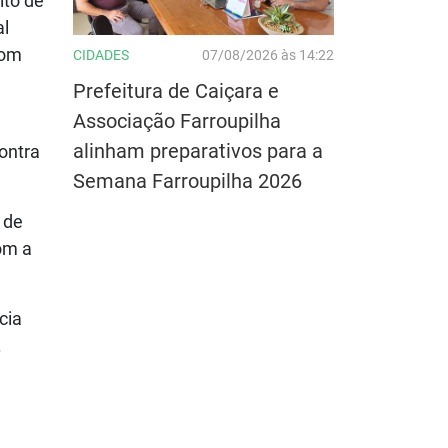
ito de
al
com
CIDADES
07/08/2026 às 14:22
Prefeitura de Caiçara e
Associação Farroupilha
alinham preparativos para a
ontra
Semana Farroupilha 2026
 de
om a
cia
.