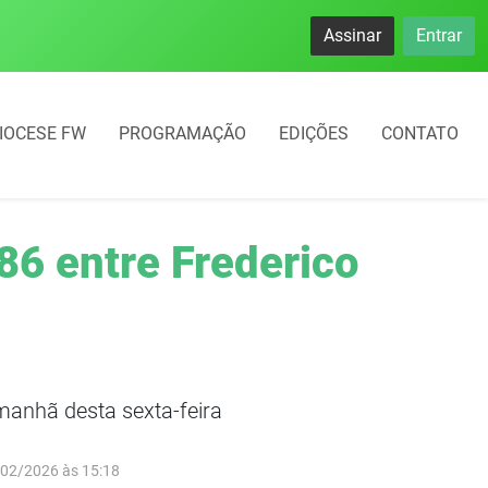
se destacam no IDEB com altos índices e avanços
Assinar
Entrar
IOCESE FW
PROGRAMAÇÃO
EDIÇÕES
CONTATO
86 entre Frederico
manhã desta sexta-feira
/02/2026 às 15:18