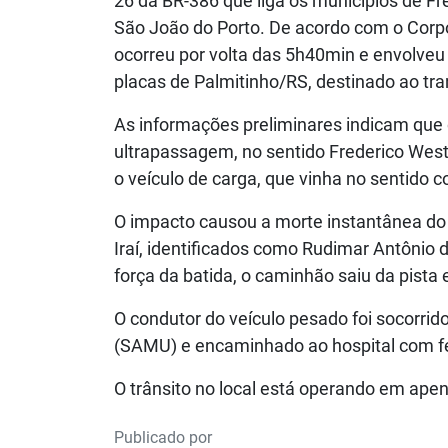
26 da BR-386 que liga os municípios de Fre
São João do Porto. De acordo com o Corpo
ocorreu por volta das 5h40min e envolve
placas de Palmitinho/RS, destinado ao tra
As informações preliminares indicam que
ultrapassagem, no sentido Frederico West
o veículo de carga, que vinha no sentido co
O impacto causou a morte instantânea do
Iraí, identificados como Rudimar Antônio 
força da batida, o caminhão saiu da pist
O condutor do veículo pesado foi socorri
(SAMU) e encaminhado ao hospital com f
O trânsito no local está operando em ape
Publicado por