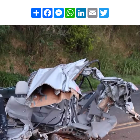
Compartilhar
Facebook
Messenger
WhatsApp
LinkedIn
Email
Twitter