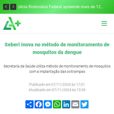
Tecnologia inovadora desenvolvida na UFSM/FW utiliza drones e IA para monitorar a qualidade da água
Polícia Rodoviária Federal apreende mais de 120 quilos de maconha na BR-386, em Frederico Westphalen
Seberi inova no método de monitoramento de
mosquitos da dengue
Secretaria da Saúde utiliza método de monitoramento de mosquitos
com a implantação das ovitrampas
Publicado em 07/11/2024 às 17:01
Atualizado em 07/11/2024 às 13:39
Compartilhar
Facebook
Messenger
WhatsApp
LinkedIn
Email
Twitter