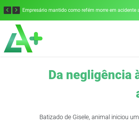
Edital para construção de ponte entre Itapiranga e Barra do Guarita deve ser lançado no segundo semestre
Empresário mantido como refém morre em acidente a
Da negligência 
Batizado de Gisele, animal iniciou 