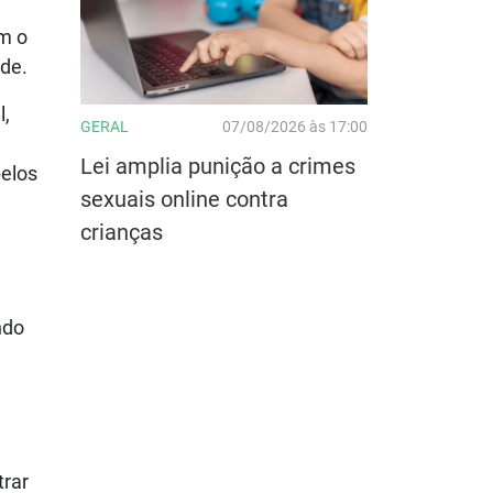
om o
úde.
l,
GERAL
07/08/2026 às 17:00
Lei amplia punição a crimes
pelos
sexuais online contra
crianças
ndo
trar