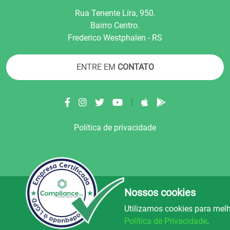
Rua Tenente Líra, 950.
Bairro Centro.
Frederico Westphalen - RS
ENTRE EM
CONTATO
|
Política de privacidade
Nossos cookies
© Copyright 2022.
LA+
.
Todos os direitos reser
Utilizamos cookies para melh
uz e Alegria FM
Rádio Avenida
Rád
106.5
89.9
Política de Privacidade
.
FM
FM