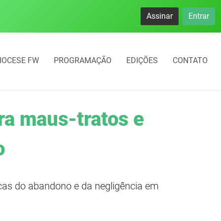
namento rotativo começará em 10 dias em Frederico Westphal
Assinar
Entrar
IOCESE FW
PROGRAMAÇÃO
EDIÇÕES
CONTATO
ra maus-tratos e
o
rcas do abandono e da negligência em