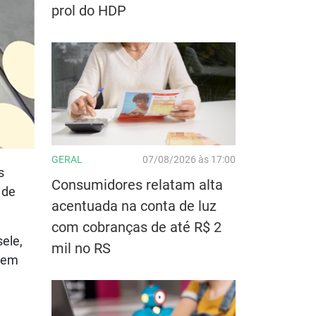
prol do HDP
GERAL
07/08/2026 às 17:00
s
Consumidores relatam alta
 de
acentuada na conta de luz
com cobranças de até R$ 2
ele,
mil no RS
a em