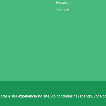
Recados
Contato
vados.
orar a sua experiência no site. Ao continuar navegando, você 
io Fortaleza
Rádio Ametista
Rá
88.5
101.7
FM
FM