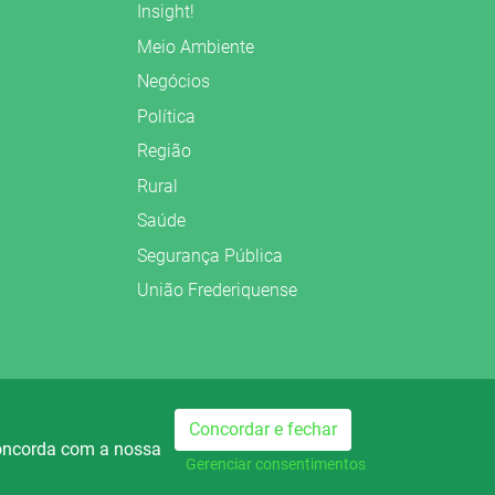
Insight!
Meio Ambiente
Negócios
Política
Região
Rural
Saúde
Segurança Pública
União Frederiquense
Preparado no
Concordar e fechar
concorda com a nossa
dio Palmeira FM
Rádio Palmeira AM
740
Gerenciar consentimentos
AM