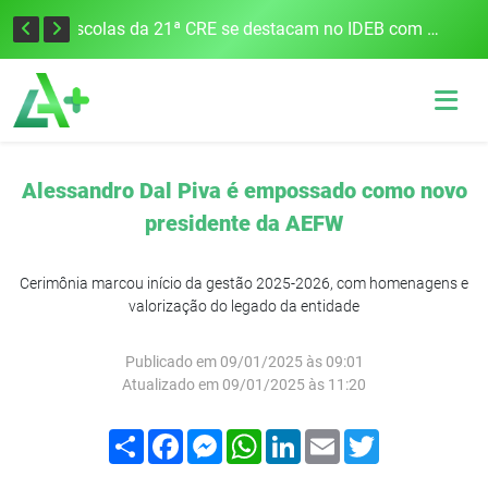
Cobrança do estacionamento rotativo começará em 10 dias em Frederico Westphalen
Escolas da 21ª CRE se destacam no IDEB com altos índices e avanços
Alessandro Dal Piva é empossado como novo
presidente da AEFW
Cerimônia marcou início da gestão 2025-2026, com homenagens e
valorização do legado da entidade
Publicado em 09/01/2025 às 09:01
Atualizado em 09/01/2025 às 11:20
Compartilhar
Facebook
Messenger
WhatsApp
LinkedIn
Email
Twitter