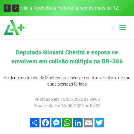
Tecnologia inovadora desenvolvida na UFSM/FW utiliza drones e IA para monitorar a qualidade da água
Polícia Rodoviária Federal apreende mais de 120 quilos de maconha na BR-386, em Frederico Westphalen
Deputado Giovani Cherini e esposa se
envolvem em colisão múltipla na BR-386
Acidente no trecho de Montenegro envolveu quatro veículos e deixou
duas pessoas feridas
Publicado em 16/06/2026 às 09:03
Atualizado em 16/06/2026 às 09:07
Compartilhar
Facebook
Messenger
WhatsApp
LinkedIn
Email
Twitter