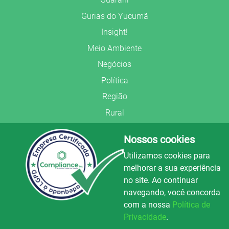
Gurias do Yucumã
Insight!
Meio Ambiente
Negócios
Política
Região
Rural
Saúde
Nossos cookies
Segurança Pública
Utilizamos cookies para
União Frederiquense
melhorar a sua experiência
no site. Ao continuar
navegando, você concorda
com a nossa
Política de
Privacidade
.
© Copyright 2022.
LA+
.
Luz e Alegria FM