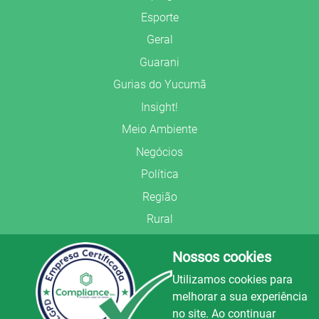
Esporte
Geral
Guarani
Gurias do Yucumã
Insight!
Meio Ambiente
Negócios
Política
Região
Rural
Saúde
Nossos cookies
Segurança Pública
Utilizamos cookies para
União Frederiquense
melhorar a sua experiência
no site. Ao continuar