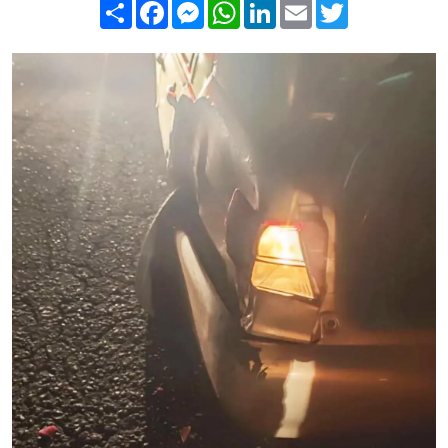
Compartilhar
Facebook
Messenger
WhatsApp
LinkedIn
Email
Twitter