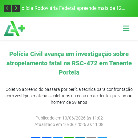
Tecnologia inovadora desenvolvida na UFSM/FW utiliza drones e IA para monitorar a qualidade da água
Polícia Rodoviária Federal apreende mais de 120 quilos de maconha na BR-386, em Frederico Westphalen
Polícia Civil avança em investigação sobre
atropelamento fatal na RSC-472 em Tenente
Portela
Coletivo apreendido passará por perícia técnica para confrontação
com vestígios materiais coletados na cena do acidente que vitimou
homem de 59 anos
Publicado em 10/06/2026 às 11:02
Atualizado em 10/06/2026 às 11:08