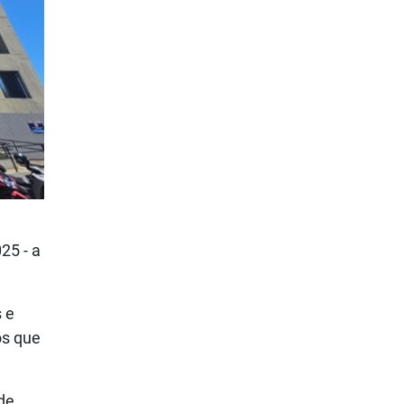
25 - a
 e
os que
de