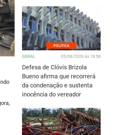
GERAL
05/08/2026 às 18:58
Defesa de Clóvis Brizola
Bueno afirma que recorrerá
ando
da condenação e sustenta
inocência do vereador
gora,