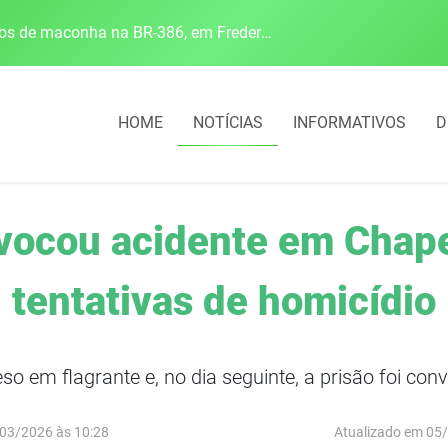
Polícia Rodoviária Federal apreende mais de 120 quilos de maconha na BR-386, em Frederico Westphalen
HOME
NOTÍCIAS
INFORMATIVOS
D
vocou acidente em Chape
tentativas de homicídio
eso em flagrante e, no dia seguinte, a prisão foi con
03/2026 às 10:28
Atualizado em 05