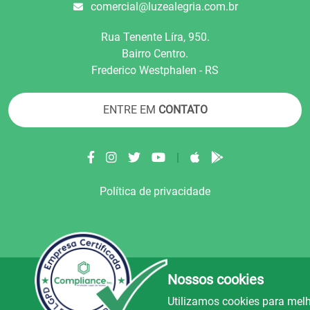
comercial@luzealegria.com.br
Rua Tenente Líra, 950.
Bairro Centro.
Frederico Westphalen - RS
ENTRE EM
CONTATO
|
Política de privacidade
Nossos cookies
© Copyright 2022.
LA+
.
Todos os direitos reser
Utilizamos cookies para melh
uz e Alegria FM
Rádio Avenida
Rád