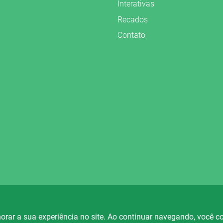
Interativas
Recados
Contato
vados.
orar a sua experiência no site. Ao continuar navegando, você 
io Fortaleza
Rádio Ametista
Rá