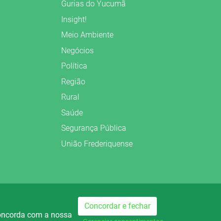
Gurias do Yucumã
Insight!
Meio Ambiente
Negócios
Política
Região
Rural
Saúde
Segurança Pública
União Frederiquense
Concordar e fechar
Preparado no
concorda com a nossa
dio Palmeira FM
Rádio Palmeira AM