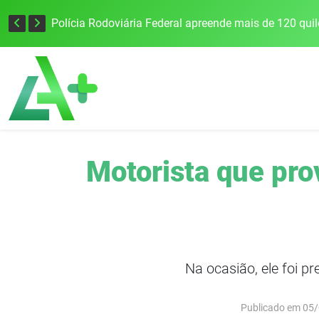
Tecnologia inovadora desenvolvida na UFSM/FW utiliza drones e IA para monitorar a qualidade da água
Motorista que pro
Na ocasião, ele foi pr
Publicado em 05/