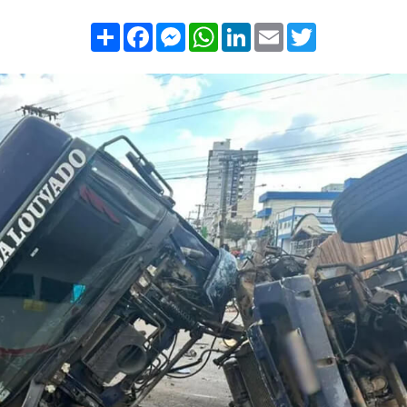
Compartilhar
Facebook
Messenger
WhatsApp
LinkedIn
Email
Twitter