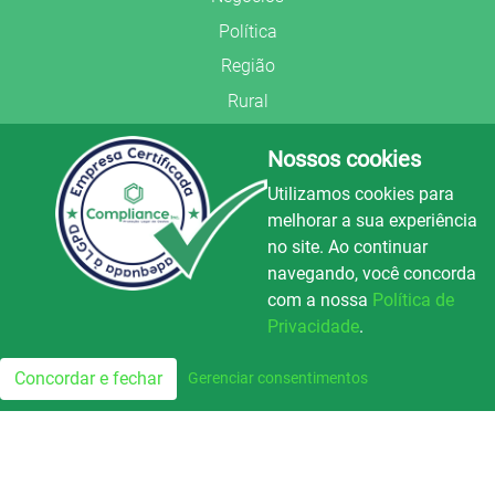
Política
Região
Rural
Saúde
Nossos cookies
Segurança Pública
Utilizamos cookies para
União Frederiquense
melhorar a sua experiência
no site. Ao continuar
navegando, você concorda
com a nossa
Política de
Privacidade
.
© Copyright 2022.
LA+
.
Luz e Alegria FM
100.3
Todos os direitos reservados.
Concordar e fechar
Gerenciar consentimentos
FM
Preparado no