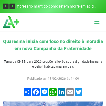
Edital para construção de ponte entre Itapiranga e Barra do Guarita deve ser lançado no segundo semestre
Empresário mantido como refém morre em acidente após assalto em Cerro Largo
Quaresma inicia com foco no direito à moradia
em nova Campanha da Fraternidade
Tema da CNBB para 2026 propõe reflexão sobre dignidade humana
e deficit habitacional no país
Publicado em 18/02/2026 às 14:09
Compartilhar
Facebook
Messenger
WhatsApp
LinkedIn
Email
Twitter