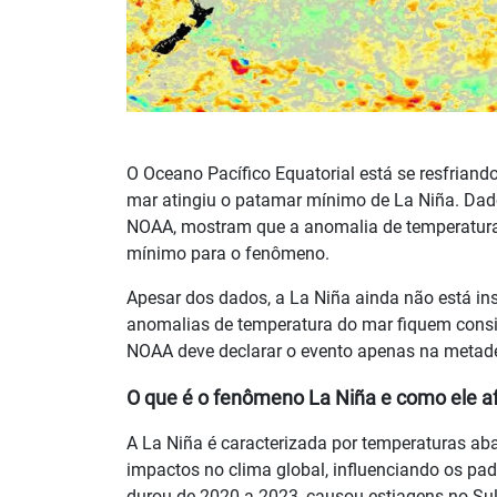
O Oceano Pacífico Equatorial está se resfriando
mar atingiu o patamar mínimo de La Niña. Dad
NOAA, mostram que a anomalia de temperatura no
mínimo para o fenômeno.
Apesar dos dados, a La Niña ainda não está ins
anomalias de temperatura do mar fiquem consis
NOAA deve declarar o evento apenas na metad
O que é o fenômeno La Niña e como ele af
A La Niña é caracterizada por temperaturas ab
impactos no clima global, influenciando os pa
durou de 2020 a 2023, causou estiagens no Sul 