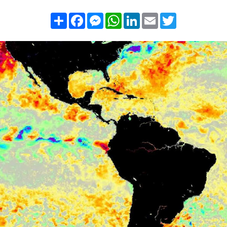
Compartilhar
Facebook
Messenger
WhatsApp
LinkedIn
Email
Twitter