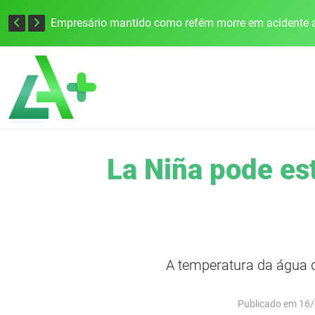
Edital para construção de ponte entre Itapiranga e Barra do Guarita deve ser lançado no segundo semestre
Empresário mantido como refém morre em acidente a
La Niña pode es
A temperatura da água d
Publicado em 16/