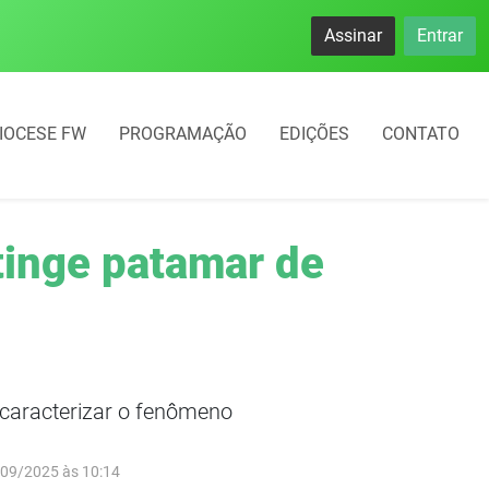
namento rotativo começará em 10 dias em Frederico Westphal
Assinar
Entrar
IOCESE FW
PROGRAMAÇÃO
EDIÇÕES
CONTATO
tinge patamar de
 caracterizar o fenômeno
/09/2025 às 10:14