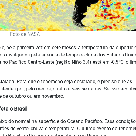
Foto de NASA
 e, pela primeira vez em sete meses, a temperatura da superfíci
os divulgados pela agência de tempo e clima dos Estados Unido
 Pacífico Centro-Leste (região Niño 3.4) está em -0,5ºC, o lim
talada. Para que o fenômeno seja declarado, é preciso que as
tentes por, pelo menos, quatro a seis semanas. Se isso acontec
e de outubro ou em novembro.
eta o Brasil
aixo do normal na superfície do Oceano Pacífico. Essa condiçã
drões de vento, chuva e temperatura. O último evento do fenôme
do Brasil, no Uruguai, na Argentina e no Paraguai.