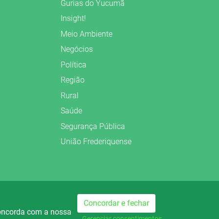
Gurias do Yucumã
Insight!
Meio Ambiente
Negócios
Política
Região
Rural
Saúde
Segurança Pública
União Frederiquense
Preparado no
Concordar e fechar
concorda com a nossa
dio Palmeira FM
Rádio Palmeira AM
Gerenciar consentimentos