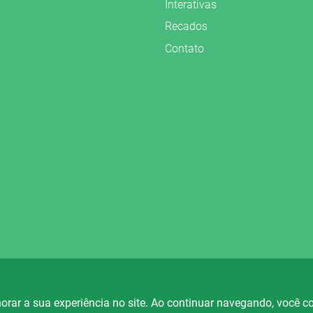
Interativas
Recados
Contato
vados.
orar a sua experiência no site. Ao continuar navegando, você 
io Fortaleza
Rádio Ametista
Rá