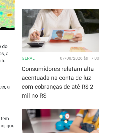
e do
s, a
GERAL
07/08/2026 às 17:00
ite
Consumidores relatam alta
acentuada na conta de luz
com cobranças de até R$ 2
er, a
mil no RS
o tem
no, que