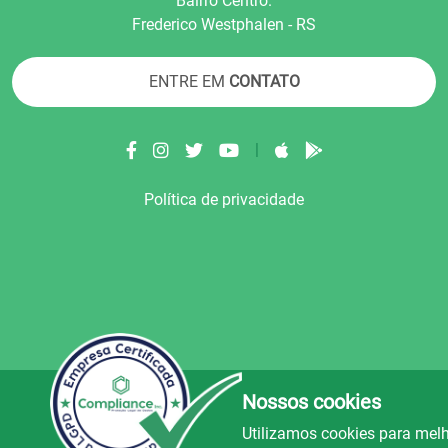
Bairro Centro.
Frederico Westphalen - RS
ENTRE EM
CONTATO
|
Política de privacidade
Nossos cookies
© Copyright 2022.
LA+
.
Todos os direitos reser
Utilizamos cookies para melh
uz e Alegria FM
Rádio Avenida
Rád