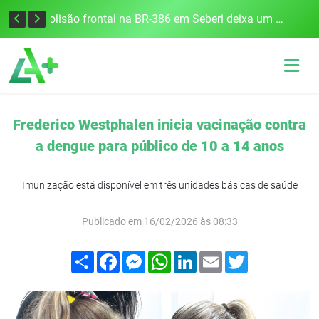
União Frederiquense vence o Gramadense fora de casa e assume a terceira posição na Divisão de Acesso
Colisão frontal na BR-386 em Seberi deixa um morto e quatro feridos
Frederico Westphalen inicia vacinação contra
a dengue para público de 10 a 14 anos
Imunização está disponível em três unidades básicas de saúde
Publicado em 16/02/2026 às 08:33
Compartilhar
Facebook
Messenger
WhatsApp
LinkedIn
Email
Twitter