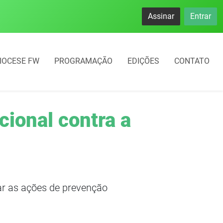
namento rotativo começará em 10 dias em Frederico Westphal
Assinar
Entrar
IOCESE FW
PROGRAMAÇÃO
EDIÇÕES
CONTATO
cional contra a
car as ações de prevenção