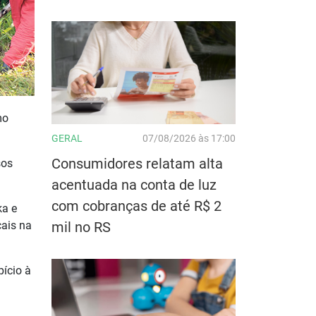
mo
GERAL
07/08/2026 às 17:00
Consumidores relatam alta
sos
acentuada na conta de luz
com cobranças de até R$ 2
ka e
mil no RS
cais na
pício à