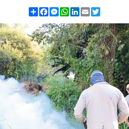
Compartilhar
Facebook
Messenger
WhatsApp
LinkedIn
Email
Twitter