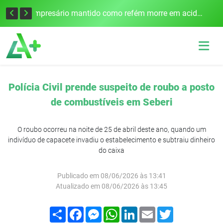
Edital para construção de ponte entre Itapiranga e Barra do Guarita deve ser lançado no segundo semestre
Empresário mantido como refém morre em acidente após assalto em Cerro Largo
Polícia Civil prende suspeito de roubo a posto
de combustíveis em Seberi
O roubo ocorreu na noite de 25 de abril deste ano, quando um
indivíduo de capacete invadiu o estabelecimento e subtraiu dinheiro
do caixa
Publicado em 08/06/2026 às 13:41
Atualizado em 08/06/2026 às 13:45
Compartilhar
Facebook
Messenger
WhatsApp
LinkedIn
Email
Twitter