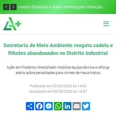
Defesa Civil alerta para risco de tornado e tempestades severas no RS entre esta quinta e sexta-feira
Governo Estadual e União homologam situação de emergência em Frederico Westphalen após vendaval
Secretaria do Meio Ambiente resgata cadela e
filhotes abandonados no Distrito Industrial
Ação em Frederico Westphalen mobiliza equipe técnica e reforça
alerta sobre penalidades para crimes de maus-tratos
Publicado em 03/03/2026 às 14:42
Atualizado em 03/03/2026 às 14:47
Compartilhar
Facebook
Messenger
WhatsApp
LinkedIn
Email
Twitter