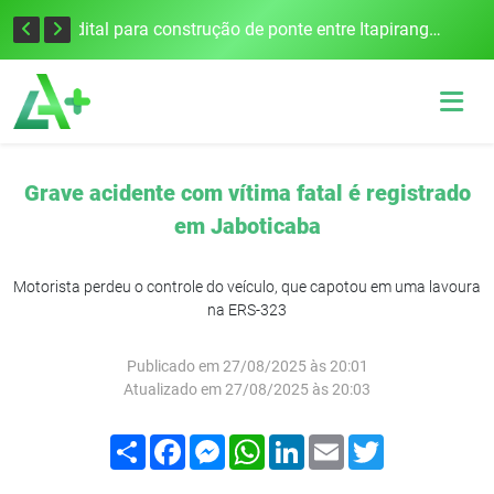
Colisão frontal na BR-386 em Seberi deixa um morto e quatro feridos
Edital para construção de ponte entre Itapiranga e Barra do Guarita deve ser lançado no segundo semestre
Grave acidente com vítima fatal é registrado
em Jaboticaba
Motorista perdeu o controle do veículo, que capotou em uma lavoura
na ERS-323
Publicado em 27/08/2025 às 20:01
Atualizado em 27/08/2025 às 20:03
Compartilhar
Facebook
Messenger
WhatsApp
LinkedIn
Email
Twitter