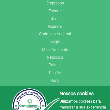
Empregos
Esporte
Geral
Guarani
Gurias do Yucumã
Insight!
Meio Ambiente
Negócios
Política
Região
Rural
Saúde
Nossos cookies
Segurança Pública
Utilizamos cookies para
União Frederiquense
melhorar a sua experiência