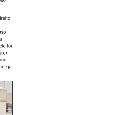
oso
reito
a
sso
a
le foi
go, e
 uma
nde já