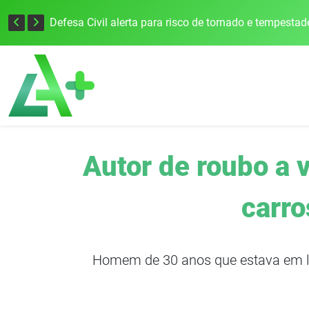
Justiça Eleitoral intensifica preparativos e faz alertas para as Eleições 2026 na 94ª Zona Eleitoral
Autor de roubo a v
carro
Homem de 30 anos que estava em lib