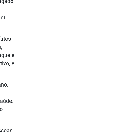
legado
a
der
fatos
,
naquele
tivo, e
ano,
saúde.
 o
essoas