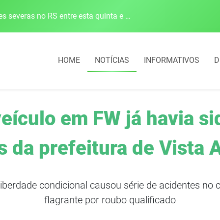
Defesa Civil alerta para risco de tornado e tempestades severas no RS entre esta quinta e sexta-feira
HOME
NOTÍCIAS
INFORMATIVOS
D
eículo em FW já havia si
s da prefeitura de Vista 
erdade condicional causou série de acidentes no c
flagrante por roubo qualificado