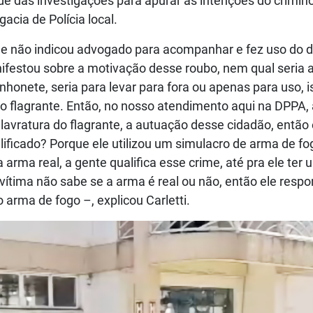
 das investigações para apurar as intenções do crimin
acia de Polícia local.
ele não indicou advogado para acompanhar e fez uso do di
anifestou sobre a motivação desse roubo, nem qual seria 
nhonete, seria para levar para fora ou apenas para uso, i
 o flagrante. Então, no nosso atendimento aqui na DPPA, 
lavratura do flagrante, a autuação desse cidadão, então e
lificado? Porque ele utilizou um simulacro de arma de fo
rma real, a gente qualifica esse crime, até pra ele ter
ítima não sabe se a arma é real ou não, então ele respo
 arma de fogo –, explicou Carletti.