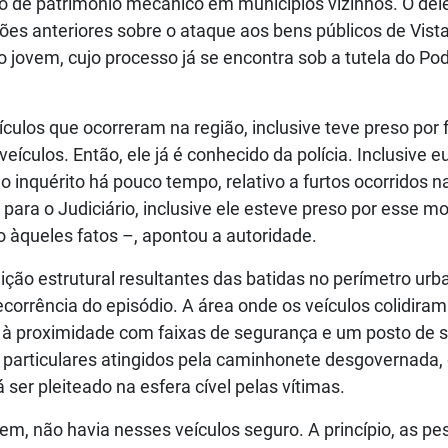
ção de patrimônio mecânico em municípios vizinhos. O de
ões anteriores sobre o ataque aos bens públicos de Vist
 jovem, cujo processo já se encontra sob a tutela do Po
eículos que ocorreram na região, inclusive teve preso por 
eículos. Então, ele já é conhecido da polícia. Inclusive eu
o inquérito há pouco tempo, relativo a furtos ocorridos 
 para o Judiciário, inclusive ele esteve preso por esse mo
 àqueles fatos –, apontou a autoridade.
ição estrutural resultantes das batidas no perímetro urb
rrência do episódio. A área onde os veículos colidiram
do à proximidade com faixas de segurança e um posto de 
particulares atingidos pela caminhonete desgovernada,
ser pleiteado na esfera cível pelas vítimas.
em, não havia nesses veículos seguro. A princípio, as p