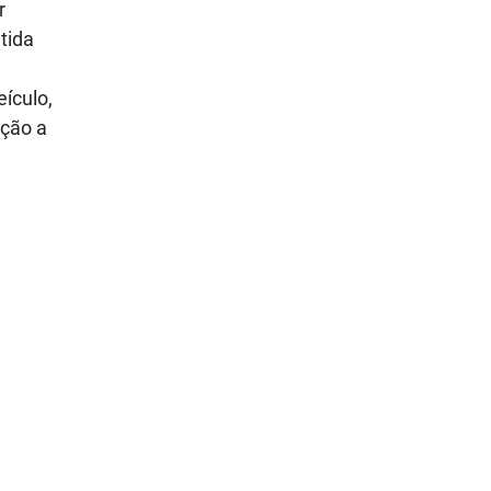
r
tida
ículo,
ação a