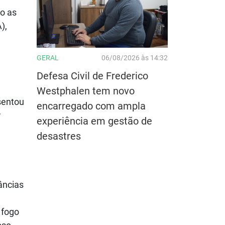
o as
),
GERAL
06/08/2026 às 14:32
Defesa Civil de Frederico
Westphalen tem novo
esentou
encarregado com ampla
r
experiência em gestão de
desastres
âncias
 fogo