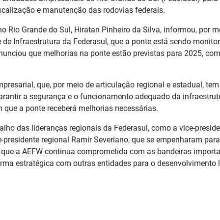
fiscalização e manutenção das rodovias federais.
 Rio Grande do Sul, Hiratan Pinheiro da Silva, informou, por m
e de Infraestrutura da Federasul, que a ponte está sendo monito
anunciou que melhorias na ponte estão previstas para 2025, co
resarial, que, por meio de articulação regional e estadual, tem
arantir a segurança e o funcionamento adequado da infraestrutu
 que a ponte receberá melhorias necessárias.
lho das lideranças regionais da Federasul, como a vice-presid
ce-presidente regional Ramir Severiano, que se empenharam para
ndo que a AEFW continua comprometida com as bandeiras import
orma estratégica com outras entidades para o desenvolvimento l