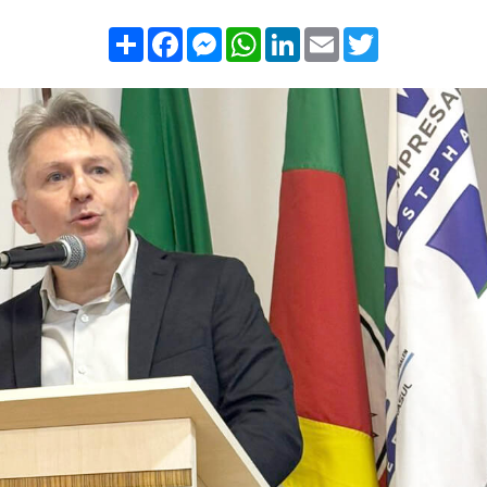
Compartilhar
Facebook
Messenger
WhatsApp
LinkedIn
Email
Twitter