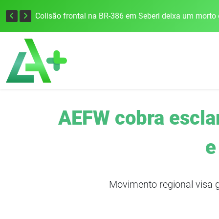
União Frederiquense vence o Gramadense fora de casa e assume a terceira posição na Divisão de Acesso
Colisão frontal na BR-386 em Seberi deixa um morto 
AEFW cobra esclar
e
Movimento regional visa g