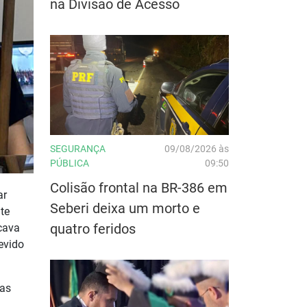
na Divisão de Acesso
SEGURANÇA
09/08/2026 às
PÚBLICA
09:50
Colisão frontal na BR-386 em
ar
Seberi deixa um morto e
te
quatro feridos
icava
devido
ças