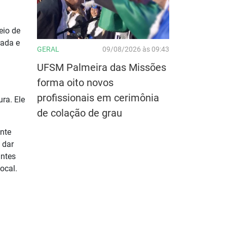
eio de
rada e
GERAL
09/08/2026 às 09:43
m
UFSM Palmeira das Missões
forma oito novos
profissionais em cerimônia
ra. Ele
de colação de grau
ente
 dar
antes
ocal.