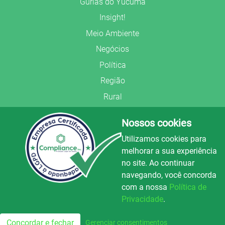
Gurias do Yucumã
Insight!
Meio Ambiente
Negócios
Política
Região
Rural
Saúde
Nossos cookies
Segurança Pública
Utilizamos cookies para
União Frederiquense
melhorar a sua experiência
no site. Ao continuar
navegando, você concorda
com a nossa
Política de
Privacidade
.
© Copyright 2022.
LA+
.
Luz e Alegria FM
100.3
Todos os direitos reservados.
Concordar e fechar
Gerenciar consentimentos
FM