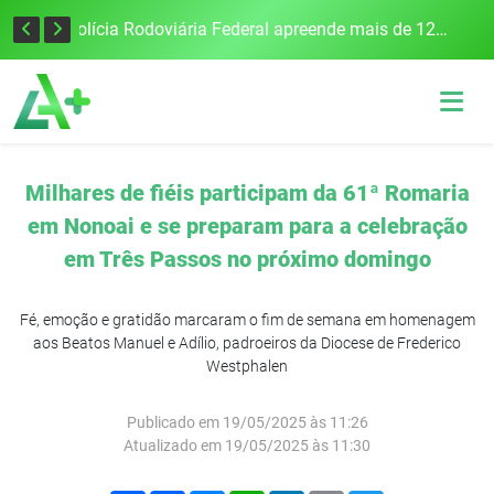
Tecnologia inovadora desenvolvida na UFSM/FW utiliza drones e IA para monitorar a qualidade da água
Polícia Rodoviária Federal apreende mais de 120 quilos de maconha na BR-386, em Frederico Westphalen
Milhares de fiéis participam da 61ª Romaria
em Nonoai e se preparam para a celebração
em Três Passos no próximo domingo
Fé, emoção e gratidão marcaram o fim de semana em homenagem
aos Beatos Manuel e Adílio, padroeiros da Diocese de Frederico
Westphalen
Publicado em 19/05/2025 às 11:26
Atualizado em 19/05/2025 às 11:30