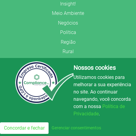
Insight!
Meio Ambiente
Negócios
Política
Região
Rural
Saúde
Nossos cookies
Segurança Pública
Utilizamos cookies para
União Frederiquense
melhorar a sua experiência
no site. Ao continuar
navegando, você concorda
com a nossa
Política de
Privacidade
.
© Copyright 2022.
LA+
.
Luz e Alegria FM
100.3
Todos os direitos reservados.
Concordar e fechar
Gerenciar consentimentos
FM
Preparado no