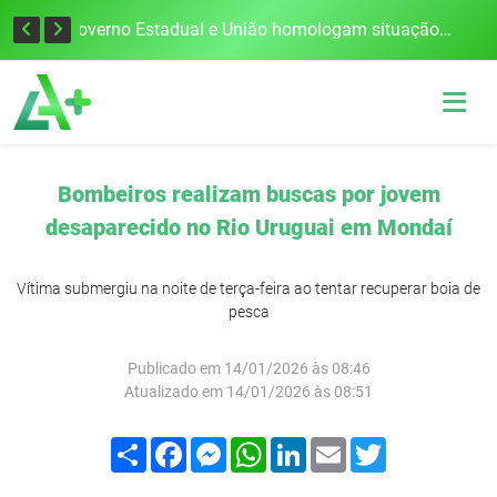
Defesa Civil alerta para risco de tornado e tempestades severas no RS entre esta quinta e sexta-feira
Governo Estadual e União homologam situação de emergência em Frederico Westphalen após vendaval
Bombeiros realizam buscas por jovem
desaparecido no Rio Uruguai em Mondaí
Vítima submergiu na noite de terça-feira ao tentar recuperar boia de
pesca
Publicado em 14/01/2026 às 08:46
Atualizado em 14/01/2026 às 08:51
Compartilhar
Facebook
Messenger
WhatsApp
LinkedIn
Email
Twitter