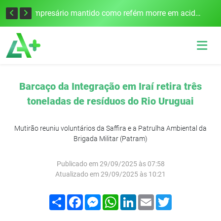
Edital para construção de ponte entre Itapiranga e Barra do Guarita deve ser lançado no segundo semestre
Empresário mantido como refém morre em acidente após assalto em Cerro Largo
Barcaço da Integração em Iraí retira três
toneladas de resíduos do Rio Uruguai
Mutirão reuniu voluntários da Saffira e a Patrulha Ambiental da
Brigada Militar (Patram)
Publicado em 29/09/2025 às 07:58
Atualizado em 29/09/2025 às 10:21
Compartilhar
Facebook
Messenger
WhatsApp
LinkedIn
Email
Twitter