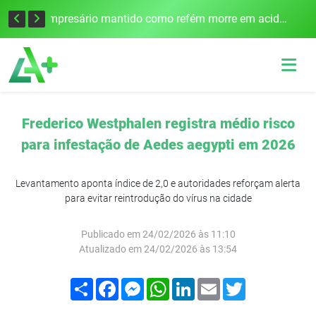
Edital para construção de ponte entre Itapiranga e Barra do Guarita deve ser lançado no segundo semestre
Empresário mantido como refém morre em acidente após assalto em Cerro Largo
Frederico Westphalen registra médio risco
para infestação de Aedes aegypti em 2026
Levantamento aponta índice de 2,0 e autoridades reforçam alerta
para evitar reintrodução do vírus na cidade
Publicado em 24/02/2026 às 11:10
Atualizado em 24/02/2026 às 13:54
Compartilhar
Facebook
Messenger
WhatsApp
LinkedIn
Email
Twitter