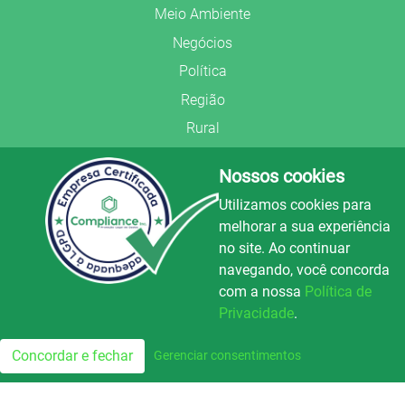
Meio Ambiente
Negócios
Política
Região
Rural
Saúde
Nossos cookies
Segurança Pública
Utilizamos cookies para
União Frederiquense
melhorar a sua experiência
no site. Ao continuar
navegando, você concorda
com a nossa
Política de
Privacidade
.
© Copyright 2022.
LA+
.
Luz e Alegria FM
100.3
Todos os direitos reservados.
Concordar e fechar
Gerenciar consentimentos
FM
Preparado no