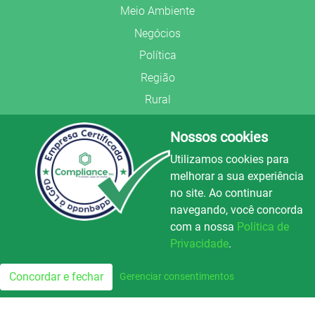
Meio Ambiente
Negócios
Política
Região
Rural
Saúde
Nossos cookies
Segurança Pública
Utilizamos cookies para
União Frederiquense
melhorar a sua experiência
no site. Ao continuar
navegando, você concorda
com a nossa
Política de
Privacidade
.
© Copyright 2022.
LA+
.
Luz e Alegria FM
100.3
Todos os direitos reservados.
Concordar e fechar
Gerenciar consentimentos
FM
Preparado no