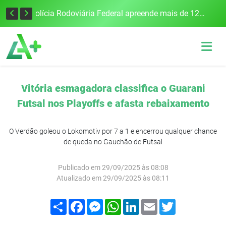
Tecnologia inovadora desenvolvida na UFSM/FW utiliza drones e IA para monitorar a qualidade da água
Polícia Rodoviária Federal apreende mais de 120 quilos de maconha na BR-386, em Frederico Westphalen
Vitória esmagadora classifica o Guarani
Futsal nos Playoffs e afasta rebaixamento
O Verdão goleou o Lokomotiv por 7 a 1 e encerrou qualquer chance
de queda no Gauchão de Futsal
Publicado em 29/09/2025 às 08:08
Atualizado em 29/09/2025 às 08:11
Compartilhar
Facebook
Messenger
WhatsApp
LinkedIn
Email
Twitter