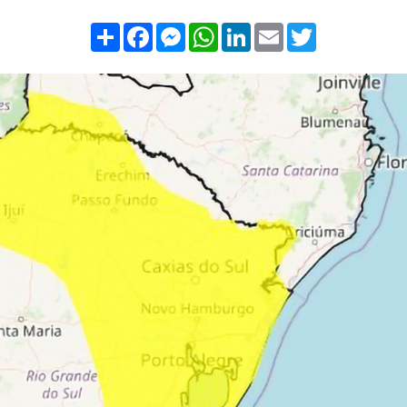
Compartilhar
Facebook
Messenger
WhatsApp
LinkedIn
Email
Twitter