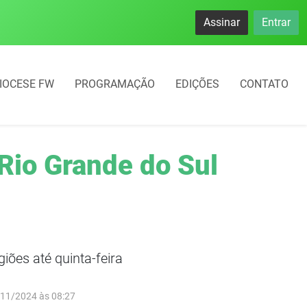
namento rotativo começará em 10 dias em Frederico Westphal
Assinar
Entrar
IOCESE FW
PROGRAMAÇÃO
EDIÇÕES
CONTATO
 Rio Grande do Sul
iões até quinta-feira
/11/2024 às 08:27