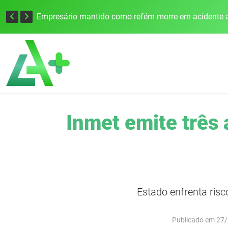
Edital para construção de ponte entre Itapiranga e Barra do Guarita deve ser lançado no segundo semestre
Empresário mantido como refém morre em acidente a
Inmet emite três 
Estado enfrenta risc
Publicado em 27/