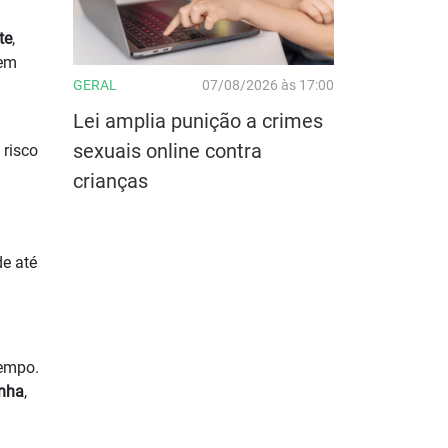
te
,
dem
GERAL
07/08/2026 às 17:00
Lei amplia punição a crimes
sexuais online contra
 risco
crianças
de até
tempo.
nha
,