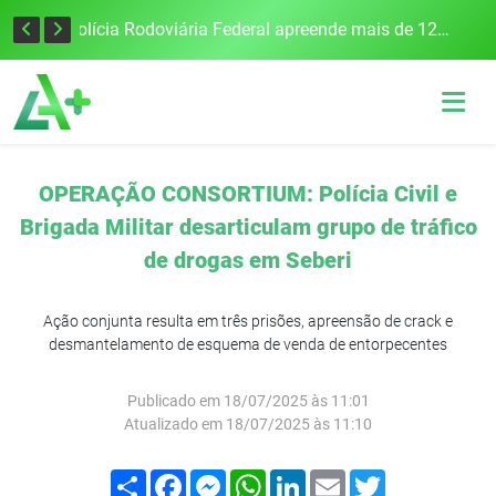
Tecnologia inovadora desenvolvida na UFSM/FW utiliza drones e IA para monitorar a qualidade da água
Polícia Rodoviária Federal apreende mais de 120 quilos de maconha na BR-386, em Frederico Westphalen
OPERAÇÃO CONSORTIUM: Polícia Civil e
Brigada Militar desarticulam grupo de tráfico
de drogas em Seberi
Ação conjunta resulta em três prisões, apreensão de crack e
desmantelamento de esquema de venda de entorpecentes
Publicado em 18/07/2025 às 11:01
Atualizado em 18/07/2025 às 11:10
Compartilhar
Facebook
Messenger
WhatsApp
LinkedIn
Email
Twitter