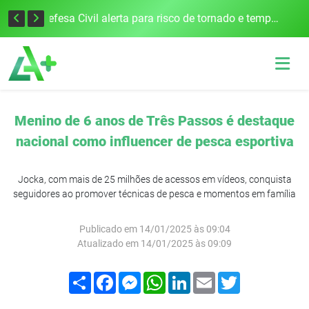
Justiça Eleitoral intensifica preparativos e faz alertas para as Eleições 2026 na 94ª Zona Eleitoral
Defesa Civil alerta para risco de tornado e tempestades severas no RS entre esta quinta e sexta-feira
Menino de 6 anos de Três Passos é destaque
nacional como influencer de pesca esportiva
Jocka, com mais de 25 milhões de acessos em vídeos, conquista
seguidores ao promover técnicas de pesca e momentos em família
Publicado em 14/01/2025 às 09:04
Atualizado em 14/01/2025 às 09:09
Compartilhar
Facebook
Messenger
WhatsApp
LinkedIn
Email
Twitter