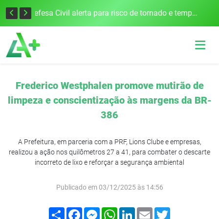
Justiça Eleitoral intensifica preparativos e faz alertas para as Eleições 2026 na 94ª Zona Eleitoral
Defesa Civil alerta para risco de tornado e tempestades severas no RS entre esta quinta e sexta-feira
Frederico Westphalen promove mutirão de
limpeza e conscientização às margens da BR-
386
A Prefeitura, em parceria com a PRF, Lions Clube e empresas,
realizou a ação nos quilômetros 27 a 41, para combater o descarte
incorreto de lixo e reforçar a segurança ambiental
Publicado em 03/12/2025 às 14:56
Compartilhar
Facebook
Messenger
WhatsApp
LinkedIn
Email
Twitter