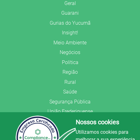
Geral
Guarani
Gurias do Yucumã
Insight!
Meio Ambiente
Negócios
Política
Região
Rural
Saúde
Segurança Pública
União Frederiquense
Nossos cookies
Utilizamos cookies para
melhorar a sua experiência