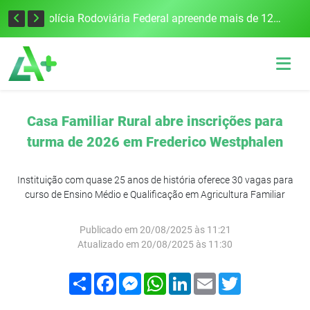
Tecnologia inovadora desenvolvida na UFSM/FW utiliza drones e IA para monitorar a qualidade da água
Polícia Rodoviária Federal apreende mais de 120 quilos de maconha na BR-386, em Frederico Westphalen
Casa Familiar Rural abre inscrições para
turma de 2026 em Frederico Westphalen
Instituição com quase 25 anos de história oferece 30 vagas para
curso de Ensino Médio e Qualificação em Agricultura Familiar
Publicado em 20/08/2025 às 11:21
Atualizado em 20/08/2025 às 11:30
Compartilhar
Facebook
Messenger
WhatsApp
LinkedIn
Email
Twitter