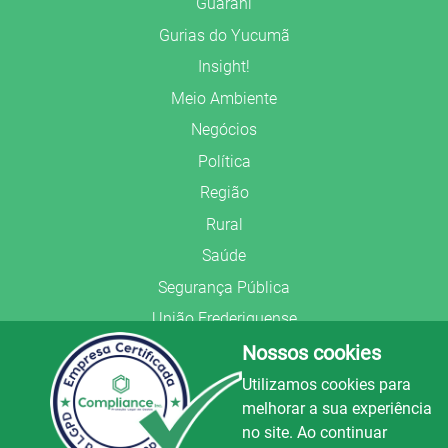
Guarani
Gurias do Yucumã
Insight!
Meio Ambiente
Negócios
Política
Região
Rural
Saúde
Segurança Pública
União Frederiquense
Nossos cookies
Utilizamos cookies para
melhorar a sua experiência
no site. Ao continuar
© Copyright 2022.
LA+
.