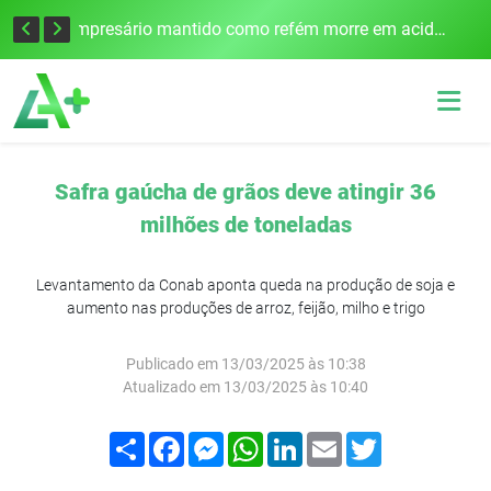
Edital para construção de ponte entre Itapiranga e Barra do Guarita deve ser lançado no segundo semestre
Empresário mantido como refém morre em acidente após assalto em Cerro Largo
Safra gaúcha de grãos deve atingir 36
milhões de toneladas
Levantamento da Conab aponta queda na produção de soja e
aumento nas produções de arroz, feijão, milho e trigo
Publicado em 13/03/2025 às 10:38
Atualizado em 13/03/2025 às 10:40
Compartilhar
Facebook
Messenger
WhatsApp
LinkedIn
Email
Twitter