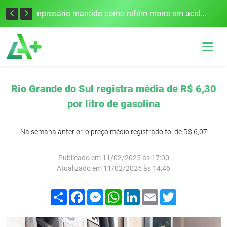
Edital para construção de ponte entre Itapiranga e Barra do Guarita deve ser lançado no segundo semestre
Empresário mantido como refém morre em acidente após assalto em Cerro Largo
Rio Grande do Sul registra média de R$ 6,30
por litro de gasolina
Na semana anterior, o preço médio registrado foi de R$ 6,07
Publicado em 11/02/2025 às 17:00
Atualizado em 11/02/2025 às 14:46
Compartilhar
Facebook
Messenger
WhatsApp
LinkedIn
Email
Twitter