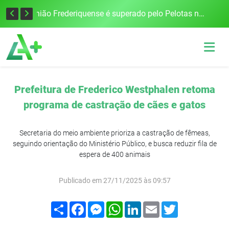
Governo Estadual e União homologam situação de emergência em Frederico Westphalen após vendaval
União Frederiquense é superado pelo Pelotas na Boca do Lobo
Prefeitura de Frederico Westphalen retoma
programa de castração de cães e gatos
Secretaria do meio ambiente prioriza a castração de fêmeas,
seguindo orientação do Ministério Público, e busca reduzir fila de
espera de 400 animais
Publicado em 27/11/2025 às 09:57
Compartilhar
Facebook
Messenger
WhatsApp
LinkedIn
Email
Twitter