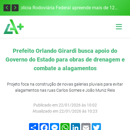
Tecnologia inovadora desenvolvida na UFSM/FW utiliza drones e IA para monitorar a qualidade da água
Polícia Rodoviária Federal apreende mais de 120 quilos de maconha na BR-386, em Frederico Westphalen
Prefeito Orlando Girardi busca apoio do
Governo do Estado para obras de drenagem e
combate a alagamentos
Projeto foca na construção de novas galerias pluviais para evitar
alagamentos nas ruas Carlos Gomes e João Muniz Reis
Publicado em 22/01/2026 às 10:02
Atualizado em 22/01/2026 às 10:23
Compartilhar
Facebook
Messenger
WhatsApp
LinkedIn
Email
Twitter