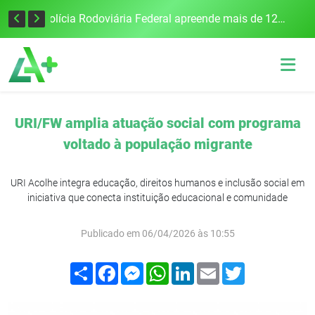
Tecnologia inovadora desenvolvida na UFSM/FW utiliza drones e IA para monitorar a qualidade da água
Polícia Rodoviária Federal apreende mais de 120 quilos de maconha na BR-386, em Frederico Westphalen
URI/FW amplia atuação social com programa
voltado à população migrante
URI Acolhe integra educação, direitos humanos e inclusão social em
iniciativa que conecta instituição educacional e comunidade
Publicado em 06/04/2026 às 10:55
Compartilhar
Facebook
Messenger
WhatsApp
LinkedIn
Email
Twitter