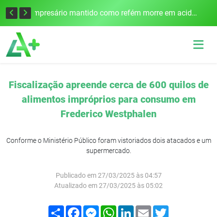
Edital para construção de ponte entre Itapiranga e Barra do Guarita deve ser lançado no segundo semestre
Empresário mantido como refém morre em acidente após assalto em Cerro Largo
Fiscalização apreende cerca de 600 quilos de
alimentos impróprios para consumo em
Frederico Westphalen
Conforme o Ministério Público foram vistoriados dois atacados e um
supermercado.
Publicado em 27/03/2025 às 04:57
Atualizado em 27/03/2025 às 05:02
Compartilhar
Facebook
Messenger
WhatsApp
LinkedIn
Email
Twitter