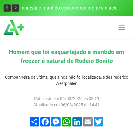
Edital para construção de ponte entre Itapiranga e Barra do Guarita deve ser lançado no segundo semestre
Empresário mantido como refém morre em acidente após assalto em Cerro Largo
Homem que foi esquartejado e mantido em
freezer é natural de Rodeio Bonito
Companheira da vítima, que ainda não foi localizada, é de Frederico
Westphalen
Publicado em 06/03/2025 às 08:19
Atualizado em 06/03/2025 às 14:41
Compartilhar
Facebook
Messenger
WhatsApp
LinkedIn
Email
Twitter