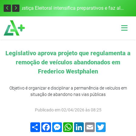
Escolas da 21ª CRE se destacam no IDEB com altos índices e avanços
Justiça Eleitoral intensifica preparativos e faz alertas para as Eleições 2026 na 94ª Zona Eleitoral
Legislativo aprova projeto que regulamenta a
remoção de veículos abandonados em
Frederico Westphalen
Objetivo é organizar e disciplinar a permanência de veículos em
situação de abandono nas vias públicas
Publicado em 02/04/2026 às 08:25
Compartilhar
Facebook
Messenger
WhatsApp
LinkedIn
Email
Twitter