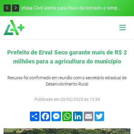
Justiça Eleitoral intensifica preparativos e faz alertas para as Eleições 2026 na 94ª Zona Eleitoral
Defesa Civil alerta para risco de tornado e tempestades severas no RS entre esta quinta e sexta-feira
Prefeito de Erval Seco garante mais de R$ 2
milhões para a agricultura do município
Recurso foi confirmado em reunião com o secretário estadual de
Desenvolvimento Rural
Publicado em 20/02/2025 às 10:34
Compartilhar
Facebook
Messenger
WhatsApp
LinkedIn
Email
Twitter