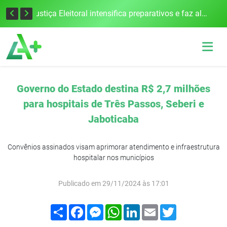
Cobrança do estacionamento rotativo começará em 10 dias em Frederico Westphalen
Justiça Eleitoral intensifica preparativos e faz alertas para as Eleições 2026 na 94ª Zona Eleitoral
Governo do Estado destina R$ 2,7 milhões
para hospitais de Três Passos, Seberi e
Jaboticaba
Convênios assinados visam aprimorar atendimento e infraestrutura
hospitalar nos municípios
Publicado em 29/11/2024 às 17:01
Compartilhar
Facebook
Messenger
WhatsApp
LinkedIn
Email
Twitter