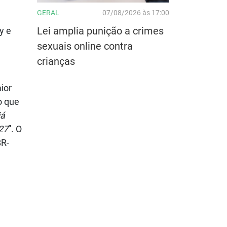
GERAL
07/08/2026 às 17:00
Lei amplia punição a crimes
y e
sexuais online contra
crianças
ior
o que
já
027
”. O
BR-