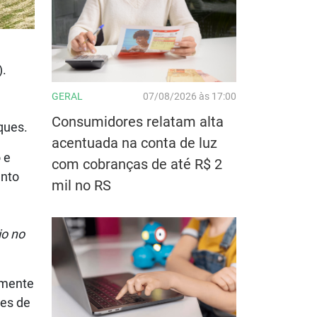
).
GERAL
07/08/2026 às 17:00
Consumidores relatam alta
ques.
acentuada na conta de luz
o e
com cobranças de até R$ 2
ento
mil no RS
io no
amente
ões de