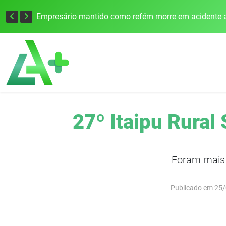
Edital para construção de ponte entre Itapiranga e Barra do Guarita deve ser lançado no segundo semestre
Empresário mantido como refém morre em acidente a
27º Itaipu Rural
Foram mais 
Publicado em 25/