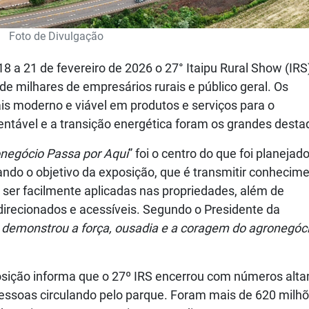
Foto de Divulgação
18 a 21 de fevereiro de 2026 o 27° Itaipu Rural Show (IRS
e milhares de empresários rurais e público geral. Os
s moderno e viável em produtos e serviços para o
entável e a transição energética foram os grandes desta
negócio Passa por Aqui
” foi o centro do que foi planejad
ndo o objetivo da exposição, que é transmitir conhecim
ser facilmente aplicadas nas propriedades, além de
direcionados e acessíveis. Segundo o Presidente da
 demonstrou a força, ousadia e a coragem do agronegóc
sição informa que o 27º IRS encerrou com números alt
0 pessoas circulando pelo parque. Foram mais de 620 milh