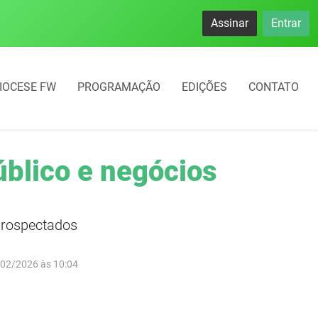
namento rotativo começará em 10 dias em Frederico Westphal
Assinar
Entrar
IOCESE FW
PROGRAMAÇÃO
EDIÇÕES
CONTATO
úblico e negócios
prospectados
/02/2026 às 10:04