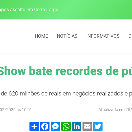
pós assalto em Cerro Largo
Cobrança do estacio
HOME
NOTÍCIAS
INFORMATIVOS
D
 Show bate recordes de p
de 620 milhões de reais em negócios realizados e 
02/2026 às 10:01
Atualizado em 25
Compartilhar
Facebook
Messenger
WhatsApp
LinkedIn
Email
Twitter