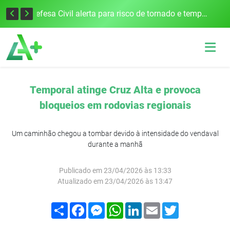
Justiça Eleitoral intensifica preparativos e faz alertas para as Eleições 2026 na 94ª Zona Eleitoral
Defesa Civil alerta para risco de tornado e tempestades severas no RS entre esta quinta e sexta-feira
Temporal atinge Cruz Alta e provoca
bloqueios em rodovias regionais
Um caminhão chegou a tombar devido à intensidade do vendaval
durante a manhã
Publicado em 23/04/2026 às 13:33
Atualizado em 23/04/2026 às 13:47
Compartilhar
Facebook
Messenger
WhatsApp
LinkedIn
Email
Twitter